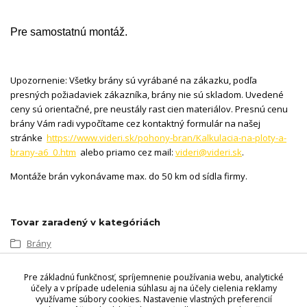
Pre samostatnú montáž.
Upozornenie: Všetky brány sú vyrábané na zákazku, podľa
presných požiadaviek zákazníka, brány nie sú skladom. Uvedené
ceny sú orientačné, pre neustály rast cien materiálov. Presnú cenu
brány Vám radi vypočítame cez kontaktný formulár na našej
stránke
https://www.videri.sk/pohony-bran/Kalkulacia-na-ploty-a-
brany-a6_0.htm
alebo priamo cez mail:
videri@videri.sk
.
Montáže brán vykonávame max. do 50 km od sídla firmy.
Tovar zaradený v kategóriách
Brány
Posuvné brány
Pre základnú funkčnosť, spríjemnenie používania webu, analytické
Teleskopická koľajnicová
účely a v prípade udelenia súhlasu aj na účely cielenia reklamy
využívame súbory cookies. Nastavenie vlastných preferencií