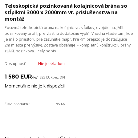
Teleskopická pozinkovaná koľajnicová brána so
stĺpikmi 3000 x 2000mm vr. príslušenstva na
montáž
Posuvná teleskopická brána na koľajnici vr. stĺpikov, dvojdielna. JAKL
pozinkovaný profil, pre vlastnú dodatočnú výplň. Vhodná všade tam, kde
je málo priestoru pre zasunutie.(napr. Pre 4m prejazd je dostačujúce
2m miesta pre výsuv). Zostava obsahuje: - kompletnú konštrukciu brány
z JAKL pozinkova...
celý popis
Dostupnosť
Nie je skladom
1 580 EUR
/
ks
1 285 EUR
bez DPH
Momentálne nie je k dispozícii
Číslo produktu:
1546