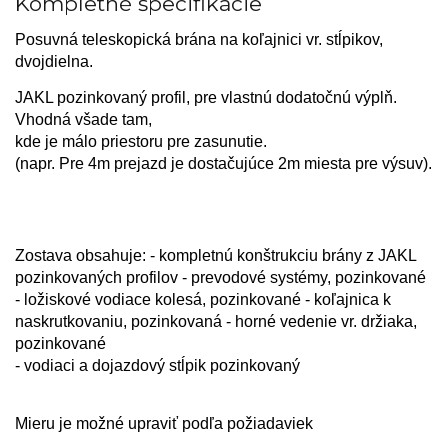
Kompletné špecifikácie
Posuvná teleskopická brána na koľajnici vr. stĺpikov,
dvojdielna.
JAKL pozinkovaný profil, pre vlastnú dodatočnú výplň.
Vhodná všade tam,
kde je málo priestoru
pre zasunutie.
(napr. Pre 4m prejazd je dostačujúce 2m miesta pre výsuv).
Zostava obsahuje: - kompletnú konštrukciu brány z JAKL
pozinkovaných profilov - prevodové systémy, pozinkované
- ložiskové vodiace kolesá, pozinkované - koľajnica k
naskrutkovaniu, pozinkovaná - horné vedenie vr. držiaka,
pozinkované
- vodiaci a dojazdový stĺpik pozinkovaný
Mieru je možné upraviť podľa požiadaviek