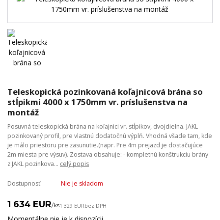
Teleskopická pozinkovaná koľajnicová brána so
stĺpikmi 4000 x 1750mm vr. príslušenstva na
montáž
Posuvná teleskopická brána na koľajnici vr. stĺpikov, dvojdielna. JAKL
pozinkovaný profil, pre vlastnú dodatočnú výplň. Vhodná všade tam, kde
je málo priestoru pre zasunutie.(napr. Pre 4m prejazd je dostačujúce
2m miesta pre výsuv). Zostava obsahuje: - kompletnú konštrukciu brány
z JAKL pozinkova...
celý popis
Dostupnosť
Nie je skladom
1 634 EUR
/
ks
1 329 EUR
bez DPH
Momentálne nie je k dispozícii