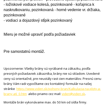
- ložiskové vodiace kolesá, pozinkované - koľajnica k
naskrutkovaniu, pozinkovaná - horné vedenie vr. držiaka,
pozinkované
- vodiaci a dojazdový stĺpik pozinkovaný
Mieru je možné upraviť podľa požiadaviek
Pre samostatnú montáž.
Upozornenie: Všetky brány sú vyrábané na zákazku, podľa
presných požiadaviek zákazníka, brány nie sú skladom. Uvedené
ceny sú orientačné, pre neustály rast cien materiálov. Presnú cenu
brány Vám radi vypočítame cez kontaktný formulár na našej
stránke
https://www.videri.sk/pohony-bran/Kalkulacia-na-ploty-a-
brany-a6_0.htm
alebo priamo cez mail:
videri@videri.sk
.
Montáže brán vykonávame max. do 50 km od sídla firmy.