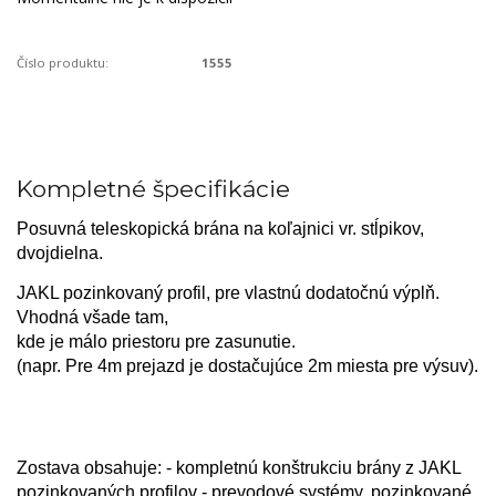
Číslo produktu:
1555
Kompletné špecifikácie
Posuvná teleskopická brána na koľajnici vr. stĺpikov,
dvojdielna.
JAKL pozinkovaný profil, pre vlastnú dodatočnú výplň.
Vhodná všade tam,
kde je málo priestoru
pre zasunutie.
(napr. Pre 4m prejazd je dostačujúce 2m miesta pre výsuv).
Zostava obsahuje: - kompletnú konštrukciu brány z JAKL
pozinkovaných profilov - prevodové systémy, pozinkované