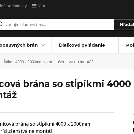
dné podmienky
Viac
Hľada
posuvných brán
Ďiaľkové ovládanie
Po
stĺpikmi 4000 x 2000mm vr. príslušenstva na montáž
icová brána so stĺpikmi 4000
ntáž