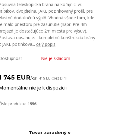
Posuvná teleskopická brána na koľajnici vr.
stĺpikov, dvojdielna. JAKL pozinkovaný profil, pre
vlastnú dodatočnú výplň. Vhodná všade tam, kde
je málo priestoru pre zasunutie.(napr. Pre 4m
prejazd je dostačujúce 2m miesta pre výsuv).
Zostava obsahuje: - kompletnú konštrukciu brány
z JAKL pozinkova...
celý popis
Dostupnosť
Nie je skladom
1 745 EUR
/
ks
1 419 EUR
bez DPH
Momentálne nie je k dispozícii
Číslo produktu:
1556
Tovar zaradený v