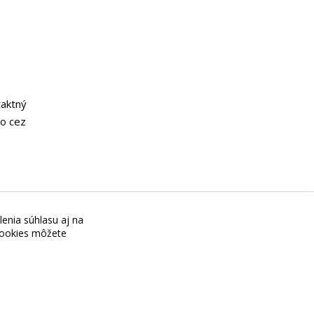
taktný
o cez
lenia súhlasu aj na
+421 944 045 358,
 cookies môžete
POZOR ZMENA