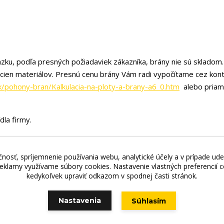
zku, podľa presných požiadaviek zákazníka, brány nie sú skladom.
 cien materiálov. Presnú cenu brány Vám radi vypočítame cez kon
k/pohony-bran/Kalkulacia-na-ploty-a-brany-a6_0.htm
alebo priam
dla firmy.
nosť, spríjemnenie používania webu, analytické účely a v prípade ude
jňa - Štefánikova 69, 900 01 Modra, Tel.: +421 949 353 848, 
 reklamy využívame súbory cookies. Nastavenie vlastných preferencií
kedykoľvek upraviť odkazom v spodnej časti stránok.
Nastavenia
Súhlasím
Vytvorené na
Eshop-rychlo.sk