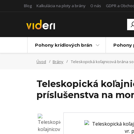
Blog
Kalkulácia na ploty a brány
O nás
GDPR a Obcho
Pohony krídlových brán
Pohony 
Úvod
Brány
Teleskopická koľajnicová brána so 
Teleskopická koľajn
príslušenstva na mo