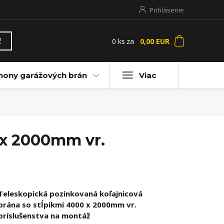
Prihlásenie
0
ks
za
0,00 EUR
ť
hony garážových brán
Viac
 x 2000mm vr.
Teleskopická pozinkovaná koľajnicová
brána so stĺpikmi 4000 x 2000mm vr.
príslušenstva na montáž