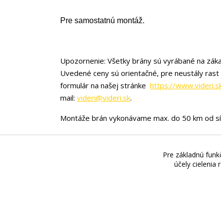
Pre samostatnú montáž.
Upozornenie: Všetky brány sú vyrábané na záka
Uvedené ceny sú orientačné, pre neustály rast
formulár na našej stránke
https://www.videri.s
mail:
videri@videri.sk
.
Montáže brán vykonávame max. do 50 km od sí
Pre základnú funkč
Videri s.r.o., Lúčna 32, 900 01 Modra. Preda
účely cielenia
OTVÁRACÍCH HODÍN!!
!