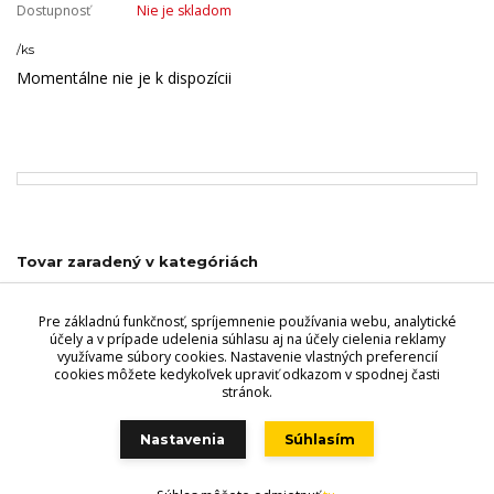
Dostupnosť
Nie je skladom
/
ks
Momentálne nie je k dispozícii
Tovar zaradený v kategóriách
Vzory výplní
Pre základnú funkčnosť, spríjemnenie používania webu, analytické
Ostatné výplne
účely a v prípade udelenia súhlasu aj na účely cielenia reklamy
využívame súbory cookies. Nastavenie vlastných preferencií
cookies môžete kedykoľvek upraviť odkazom v spodnej časti
stránok.
Videri s.r.o., Lúčna 32, 900 01 Modra. Predajňa - Štefánikova 69,
900 01 Modra, Tel.: +421 949 353 848, +421 944 045 358,
Nastavenia
Súhlasím
POZOR ZMENA OTVÁRACÍCH HODÍN!!
!