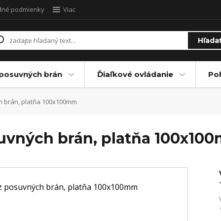
dné podmienky
Viac
Hľada
posuvných brán
Ďiaľkové ovládanie
Po
h brán, platňa 100x100mm
suvných brán, platňa 100x10