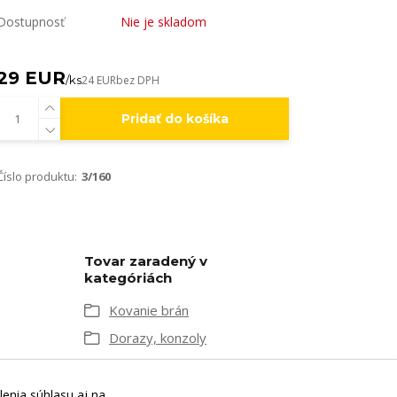
Dostupnosť
Nie je skladom
29 EUR
/
ks
24 EUR
bez DPH
Pridať do košíka
Číslo produktu:
3/160
Tovar zaradený v
kategóriách
Kovanie brán
Dorazy, konzoly
lenia súhlasu aj na