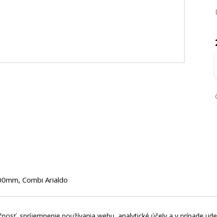
100mm, Combi Arialdo
nosť, spríjemnenie používania webu, analytické účely a v prípade ude