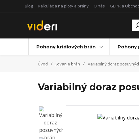
Blog
Kalkulácia na ploty a brány
O nás
GDPR a Obcho
Pohony krídlových brán
Pohony 
Úvod
Kovanie brán
Variabilný doraz posuvnýc
Variabilný doraz po