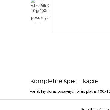
Kompletné špecifikácie
Variabilný doraz posuvných brán, platňa 100x
Pre základnú funkč