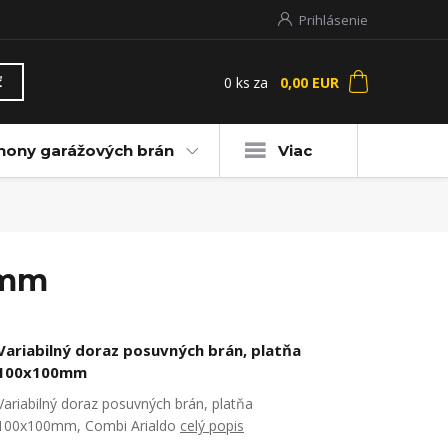
Prihlásenie
0
ks
za
0,00 EUR
ť
hony garážových brán
Viac
0mm
Variabilný doraz posuvných brán, platňa
100x100mm
Variabilný doraz posuvných brán, platňa
100x100mm, Combi Arialdo
celý popis