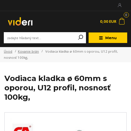
0
0,00 EUR
Menu
Úvod
Kovanie brán
Vodiaca kladka ø 60mm s oporou, U12 profil,
nosnosť 100kg,
Vodiaca kladka ø 60mm s
oporou, U12 profil, nosnosť
100kg,