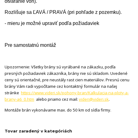
otváranie von).
Rozlišuje sa ĽAVÁ / PRAVÁ (pri pohľade z pozemku).
- mieru je možné upraviť podľa požiadaviek
Pre samostatnú montáž
Upozornenie: Všetky brány sú vyrábané na zákazku, podľa
presných požiadaviek zákazníka, brány nie sú skladom. Uvedené
ceny sú orientačné, pre neustály rast cien materiálov. Presnú cenu
brány Vám radi vypočítame cez kontaktný formulár na našej
stránke
https://www.videri.sk/pohony-bran/Kalkulacia-na-ploty-a-
brany-a6_0.htm
alebo priamo cez mail:
videri@videri.sk
.
Montáže brán vykonávame max. do 50 km od sídla firmy.
Tovar zaradený v kategóriách