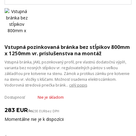
Vstupná pozinkovaná bránka bez stĺpikov 800mm
x 1250mm vr. príslušenstva na montáž
Vstupná bránka, JAKL pozinkovaný profil, pre vlastnú dodatočnú výplň,
varianta bez nosných stĺpikov vr. regulovateľných pántov s veľkou
základňou pre kotvenie na stenu. Zámok a protikus zámku pre kotvenie
na stenu vr. vložky s kľúčami. Možnosť osadenia elektrozámkom.
Vodorovná stredová priečka bránk...
celý popis
Dostupnosť
Nie je skladom
283 EUR
/
ks
230 EUR
bez DPH
Momentálne nie je k dispozícii