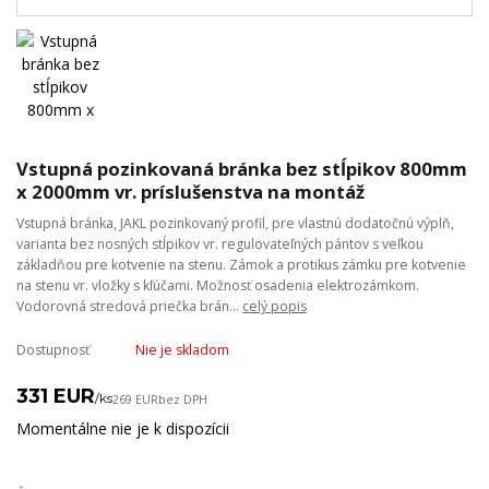
Vstupná pozinkovaná bránka bez stĺpikov 800mm
x 2000mm vr. príslušenstva na montáž
Vstupná bránka, JAKL pozinkovaný profil, pre vlastnú dodatočnú výplň,
varianta bez nosných stĺpikov vr. regulovateľných pántov s veľkou
základňou pre kotvenie na stenu. Zámok a protikus zámku pre kotvenie
na stenu vr. vložky s kľúčami. Možnosť osadenia elektrozámkom.
Vodorovná stredová priečka brán...
celý popis
Dostupnosť
Nie je skladom
331 EUR
/
ks
269 EUR
bez DPH
Momentálne nie je k dispozícii