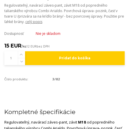
Regulovateľný, navárací záves-pant, závit M18 od popredného
talianského výrobcu Combi Arialdo. Povrchová úprava- pozink, časť v
tvare U /prizvára sa na krídlo brány/ - bez povrcovej úpravy. Použitie pre
ľahké brány.
celý popis
Dostupnosť
Nie je skladom
15 EUR
/
ks
12 EUR
bez DPH
Pridať do košíka
Číslo produktu:
3/82
Kompletné špecifikácie
Regulovateľný, navárací záves-pant, závit
M18
od popredného
talianského výrobcu Combi Arialdo. Povrchová úprava- pozink, časť