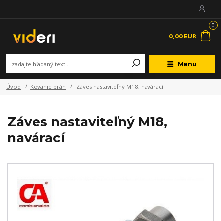
0
0,00 EUR
Menu
Úvod
Kovanie brán
Záves nastaviteľný M18, navárací
Záves nastaviteľný M18,
navárací