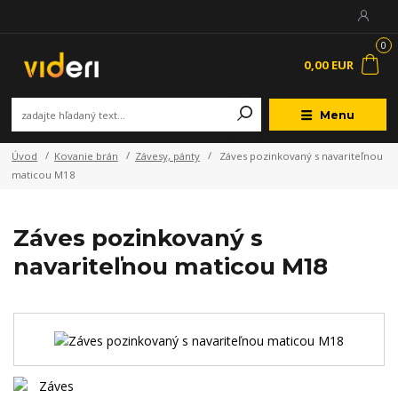
0
0,00 EUR
Menu
Úvod
Kovanie brán
Závesy, pánty
Záves pozinkovaný s navariteľnou
maticou M18
Záves pozinkovaný s
navariteľnou maticou M18