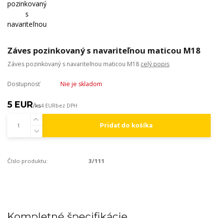
Záves pozinkovaný s navariteľnou maticou M18
Záves pozinkovaný s navariteľnou maticou M18
celý popis
Dostupnosť
Nie je skladom
5 EUR
/
ks
4 EUR
bez DPH
Pridať do košíka
Číslo produktu:
3/111
Kompletné špecifikácie