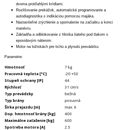
dvoma protiľahlými krídlami.
Rozlišovanie prekážok, automatické programovanie a
autodiagnostika s indikáciou pomocou majáka.
Nastaviteľné zrýchlenie a spomalenie na začiatku a konci
manévru.
Základňa a odblokovanie z hliníka liateho pod tlakom s
epoxidovým náterom.
Motor na ložiskách pre tichú a plynulú prevádzku.
Parametre:
Hmotnosť
7 kg
Pracovná teplota
[°C]
-20 +50
Stupeň ochrany
[IP]
44
Rýchlosť
31 cm/s
Typ prevádzky
bežná
Typ brány
posuvná
Šírka prejazdu
[m]
max. 6
Dop. hmotnosť brány
[kg]
400
Maximálne zaťaženie
[kg]
600
Spotreba motora
[A]
2.5