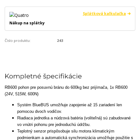
Splátková kalkulačka
Nákup na splátky
Číslo produktu:
243
Kompletné špecifikácie
RB600 pohon pre posuvnú bránu do 600kg bez prijímača, 1x RB600
(24V, 515W, 600N)
Systém BlueBUS umožňuje zapojenie až 15 zariadení len
pomocou dvoch vodičov.
Riadiaca jednotka a núdzová batéria (voliteľná) sú zabudované
vo vnútri pohonu pre jednoduchú údržbu.
Teplotný senzor prispôsobuje silu motora klimatickým
podmienkam a automatická synchronizácia umožňuje použitie s