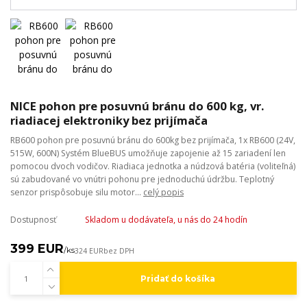
NICE pohon pre posuvnú bránu do 600 kg, vr.
riadiacej elektroniky bez prijímača
RB600 pohon pre posuvnú bránu do 600kg bez prijímača, 1x RB600 (24V,
515W, 600N) Systém BlueBUS umožňuje zapojenie až 15 zariadení len
pomocou dvoch vodičov. Riadiaca jednotka a núdzová batéria (voliteľná)
sú zabudované vo vnútri pohonu pre jednoduchú údržbu. Teplotný
senzor prispôsobuje silu motor...
celý popis
Dostupnosť
Skladom u dodávateľa, u nás do 24 hodín
399 EUR
/
ks
324 EUR
bez DPH
Pridať do košíka