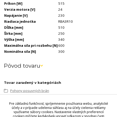
Príkon
[W]
515
Verzia motora
[V]
24
Napájanie
[V]
230
Riadiaca jednotka
RBA3R10
Dĺžka
[mm]
510
Šírka
[mm]
250
Výška
[mm]
340
Maximálna sila pri rozbehu
[N]
600
Nominálna sila
[N]
300
Pôvod tovaru
Tovar zaradený v kategóriách
Pohony posuvných brán
Sety pohonov pre posuvné brány
Pre základnú funkčnosť, spríjemnenie používania webu, analytické
Sety pohonov pre posuvné brány Nice
účely a v prípade udelenia súhlasu aj na účely cielenia reklamy
využívame súbory cookies. Nastavenie vlastných preferencií
cookies môžete kedykoľvek upraviť odkazom v spodnej časti