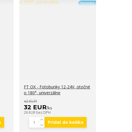
Novinka
FT OX - Fotobunky 12-24V, otočné
o 180°, univerzálne
42 EUR
32 EUR
/
ks
26 EUR
bez DPH
a
Pridať do košíka