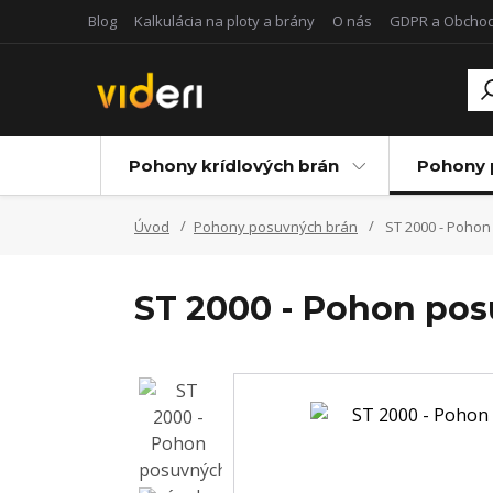
Blog
Kalkulácia na ploty a brány
O nás
GDPR a Obcho
Pohony krídlových brán
Pohony 
Úvod
Pohony posuvných brán
ST 2000 - Pohon
ST 2000 - Pohon po