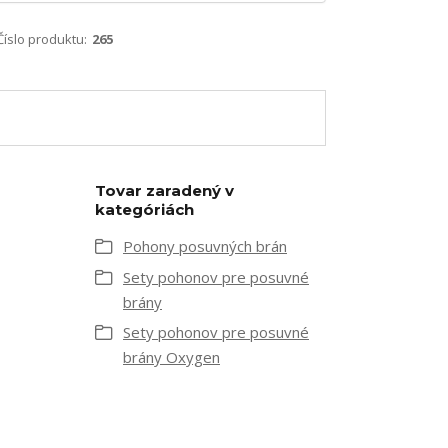
Číslo produktu:
265
Tovar zaradený v
kategóriách
Pohony posuvných brán
Sety pohonov pre posuvné
brány
Sety pohonov pre posuvné
brány Oxygen