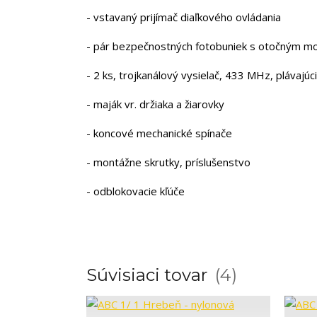
- vstavaný prijímač diaľkového ovládania
- pár bezpečnostných fotobuniek s otočným m
- 2 ks, trojkanálový vysielač, 433 MHz, plávajúc
- maják vr. držiaka a žiarovky
- koncové mechanické spínače
- montážne skrutky, príslušenstvo
- odblokovacie kľúče
Súvisiaci tovar
4