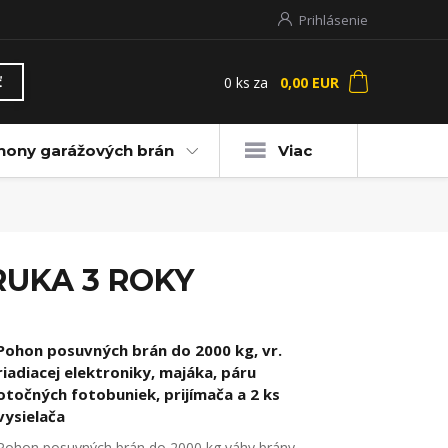
Prihlásenie
0
ks
za
0,00 EUR
ť
hony garážových brán
Viac
ÁRUKA 3 ROKY
Pohon posuvných brán do 2000 kg, vr.
riadiacej elektroniky, majáka, páru
otočných fotobuniek, prijímača a 2 ks
vysielača
Pohon posuvných brán do 2000 kg váhy brány,