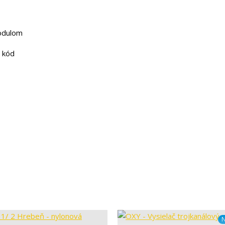
odulom
i kód
N