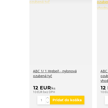
ABC 1/ 1 Hrebeň - nylonová
ABC 
ozubená tyč
ozub
vhod
12 EUR
12
/
ks
10 EUR
bez DPH
10 E
Pridať do košíka