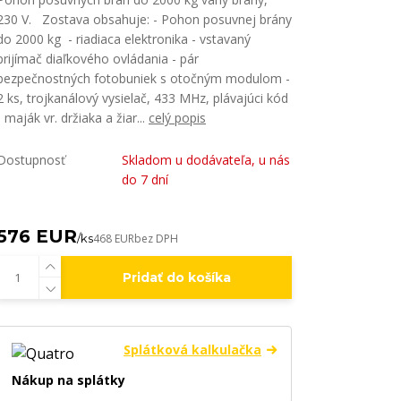
230 V. Zostava obsahuje: - Pohon posuvnej brány
do 2000 kg - riadiaca elektronika - vstavaný
prijímač diaľkového ovládania - pár
bezpečnostných fotobuniek s otočným modulom -
2 ks, trojkanálový vysielač, 433 MHz, plávajúci kód
- maják vr. držiaka a žiar...
celý popis
Dostupnosť
Skladom u dodávateľa, u nás
do 7 dní
576 EUR
/
ks
468 EUR
bez DPH
Pridať do košíka
Splátková kalkulačka
Nákup na splátky