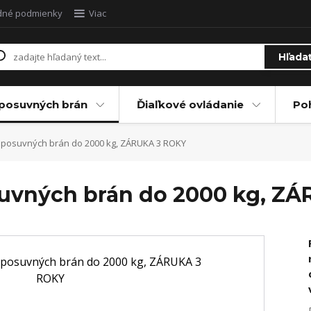
dné podmienky
Viac
Hľada
posuvných brán
Ďiaľkové ovládanie
Po
 posuvných brán do 2000 kg, ZÁRUKA 3 ROKY
suvných brán do 2000 kg, Z