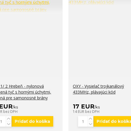
1/ 2 Hrebeň - nylonová
OXY - Vysielač trojkanálový
ená tyč s hornými úchytmi,
433MHz, plávajúci kód
ná pre samonosné brány
 EUR
17 EUR
/
ks
/
ks
UR
bez DPH
14 EUR
bez DPH
Pridať do košíka
Pridať do košík