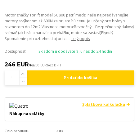
Motor značky Torlift model SG800 patrí medzi naše najpredávanejšie
motory s výkonom až 800N za prijateľnú cenu. Je určený pre brány s
rozmerom do 12m2 Vlastnosti motora:Bezpečný – Bezpečnostný tlakový
snímač (ak brána narazí na prekážku, motor sa zastaví)Plynulý –
Spomalenie pri rozbehnutí aj pri za...
celý popis
Dostupnosť
Skladom u dodávateľa, u nás do 24 hodín
246 EUR
/
ks
200 EUR
bez DPH
Pridať do košíka
Splátková kalkulačka
Nákup na splátky
Číslo produktu:
303