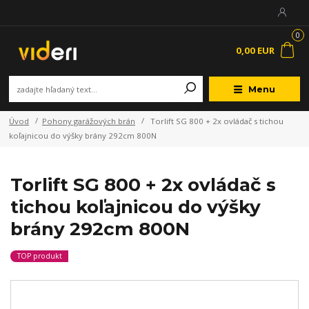
0
0,00 EUR
Menu
Úvod
Pohony garážových brán
Torlift SG 800 + 2x ovládač s tichou
koľajnicou do výšky brány 292cm 800N
Torlift SG 800 + 2x ovládač s
tichou koľajnicou do výšky
brány 292cm 800N
TOP produkt