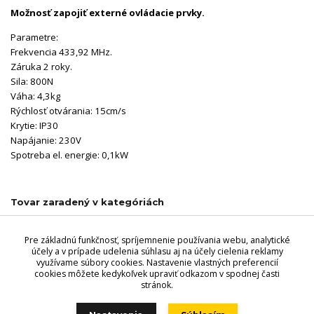
Možnosť zapojiť externé ovládacie prvky.
Parametre:
Frekvencia 433,92 MHz.
Záruka 2 roky.
Sila: 800N
Váha: 4,3kg
Rýchlosť otvárania: 15cm/s
Krytie: IP30
Napájanie: 230V
Spotreba el. energie: 0,1kW
Tovar zaradený v kategóriách
Pohony garážových brán
Pre základnú funkčnosť, spríjemnenie používania webu, analytické
Pohony garážových brán Torlift
účely a v prípade udelenia súhlasu aj na účely cielenia reklamy
využívame súbory cookies. Nastavenie vlastných preferencií
cookies môžete kedykoľvek upraviť odkazom v spodnej časti
stránok.
Videri s.r.o., Lúčna 32, 900 01 Modra. Predajňa - Štefánikova 69,
900 01 Modra, Tel.: +421 949 353 848, +421 944 045 358,