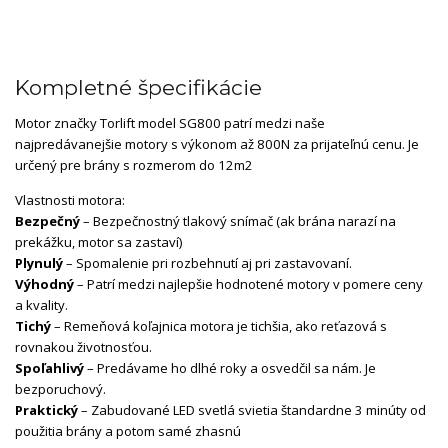
Kompletné špecifikácie
Motor značky Torlift model SG800 patrí medzi naše
najpredávanejšie motory s výkonom až 800N za prijateľnú cenu. Je
určený pre brány s rozmerom do 12m2
Vlastnosti motora:
Bezpečný
– Bezpečnostný tlakový snímač (ak brána narazí na
prekážku, motor sa zastaví)
Plynulý
– Spomalenie pri rozbehnutí aj pri zastavovaní.
Výhodný
– Patrí medzi najlepšie hodnotené motory v pomere ceny
a kvality.
Tichý
– Remeňová koľajnica motora je tichšia, ako reťazová s
rovnakou životnosťou.
Spoľahlivý
– Predávame ho dlhé roky a osvedčil sa nám. Je
bezporuchový.
Praktický
– Zabudované LED svetlá svietia štandardne 3 minúty od
použitia brány a potom samé zhasnú