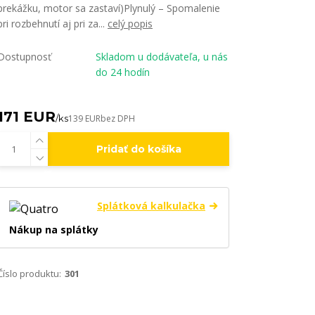
prekážku, motor sa zastaví)Plynulý – Spomalenie
pri rozbehnutí aj pri za...
celý popis
Dostupnosť
Skladom u dodávateľa, u nás
do 24 hodín
171 EUR
/
ks
139 EUR
bez DPH
Pridať do košíka
Splátková kalkulačka
Nákup na splátky
Číslo produktu:
301