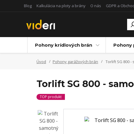
Blog
Kalkulácia na ploty a brány
O nás
GDPR a Obcho
Pohony krídlových brán
Pohony 
Úvod
Pohony garážových brán
Torlift SG 800 
Torlift SG 800 - sam
TOP produkt