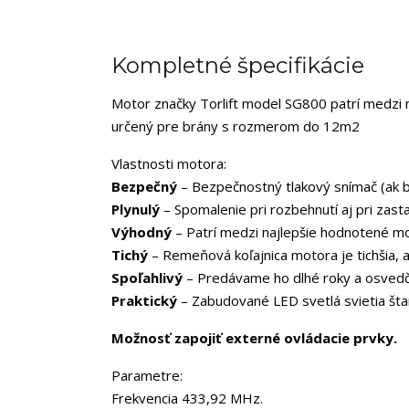
Kompletné špecifikácie
Motor značky Torlift model SG800 patrí medzi 
určený pre brány s rozmerom do 12m2
Vlastnosti motora:
Bezpečný
– Bezpečnostný tlakový snímač (ak b
Plynulý
– Spomalenie pri rozbehnutí aj pri zast
Výhodný
– Patrí medzi najlepšie hodnotené mo
Tichý
– Remeňová koľajnica motora je tichšia, 
Spoľahlivý
– Predávame ho dlhé roky a osvedči
Praktický
– Zabudované LED svetlá svietia št
Možnosť zapojiť externé ovládacie prvky.
Parametre:
Frekvencia 433,92 MHz.