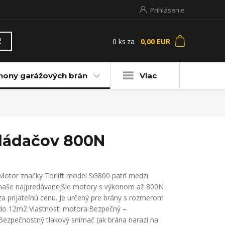
Prihlásenie
0
ks
za
0,00 EUR
ť
hony garážových brán
Viac
vládačov 800N
Motor značky Torlift model SG800 patrí medzi
naše najpredávanejšie motory s výkonom až 800N
za prijateľnú cenu. Je určený pre brány s rozmerom
do 12m2 Vlastnosti motora:Bezpečný –
Bezpečnostný tlakový snímač (ak brána narazí na