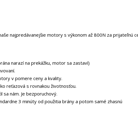
naše najpredávanejšie motory s výkonom až 800N za prijateľnú ce
rána narazí na prekážku, motor sa zastaví)
avovaní.
tory v pomere ceny a kvality.
ako reťazová s rovnakou životnosťou.
l sa nám. Je bezporuchový.
andardne 3 minúty od použitia brány a potom samé zhasnú