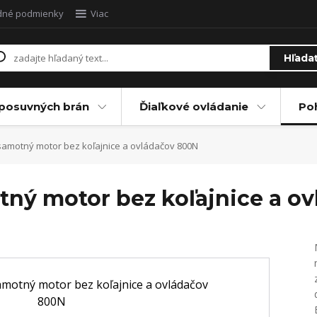
dné podmienky
Viac
Hľada
posuvných brán
Ďiaľkové ovládanie
Po
- samotný motor bez koľajnice a ovládačov 800N
otný motor bez koľajnice a o