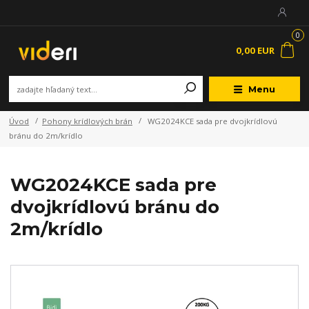
0
0,00 EUR
Menu
Úvod
Pohony krídlových brán
WG2024KCE sada pre dvojkrídlovú
bránu do 2m/krídlo
WG2024KCE sada pre
dvojkrídlovú bránu do
2m/krídlo