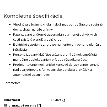
Kompletné špecifikácie
Vhodná pre brány s krídlami do 2 metrov: Ideálne pre rodinné
domy, chaty, garáže a firmy.
Patentované vnútorné usporiadanie a menej pohyblivých
častí zaisťujú plynulý a tichý chod.
Elektrické zapojenie zhora po namontovaní pohonu uľahčuje
inštaláciu.
Personalizovaný kľúč Nice a štandardný zámok umožňujú
manuálne odblokovanie v prípade výpadku prúdu.
Predmontované mechanické koncové dorazy a inteligentná
riadiaca jednotka s funkciami ako detekcia prekážok a
automatické uzamknutie.
Parametre:
Hmotnosť
12.469 kg
Uhol max. otvorenia
[°]
-