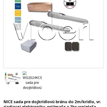
NICE sada pre dojkrídlovú bránu do 2m/krídlo, vr.
riadiacej elektroniky, prijímača a 2ks vysielača