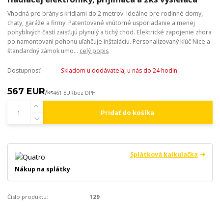
Vhodná pre brány s krídlami do 2 metrov: Ideálne pre rodinné domy,
chaty, garáže a firmy. Patentované vnútorné usporiadanie a menej
pohyblivých častí zaisťujú plynulý a tichý chod. Elektrické zapojenie zhora
po namontovaní pohonu uľahčuje inštaláciu. Personalizovaný kľúč Nice a
štandardný zámok umo...
celý popis
Dostupnosť
Skladom u dodávateľa, u nás do 24 hodín
567 EUR
/
ks
461 EUR
bez DPH
Pridať do košíka
Splátková kalkulačka
Nákup na splátky
Číslo produktu:
129