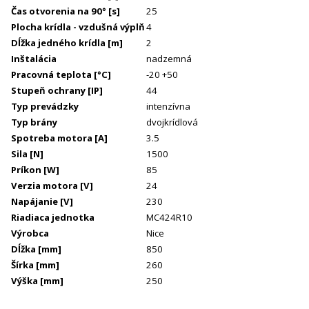
Čas otvorenia na 90°
[s]
25
Plocha krídla - vzdušná výplň
4
Dĺžka jedného krídla
[m]
2
Inštalácia
nadzemná
Pracovná teplota
[°C]
-20 +50
Stupeň ochrany
[IP]
44
Typ prevádzky
intenzívna
Typ brány
dvojkrídlová
Spotreba motora
[A]
3.5
Sila
[N]
1500
Príkon
[W]
85
Verzia motora
[V]
24
Napájanie
[V]
230
Riadiaca jednotka
MC424R10
Výrobca
Nice
Dĺžka
[mm]
850
Šírka
[mm]
260
Výška
[mm]
250