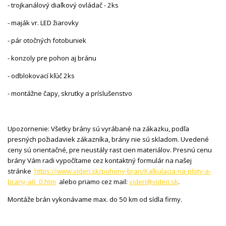
- trojkanálový diaľkový ovládač - 2ks
- maják vr. LED žiarovky
- pár otočných fotobuniek
- konzoly pre pohon aj bránu
- odblokovací kľúč 2ks
- montážne čapy, skrutky a príslušenstvo
Upozornenie: Všetky brány sú vyrábané na zákazku, podľa
presných požiadaviek zákazníka, brány nie sú skladom. Uvedené
ceny sú orientačné, pre neustály rast cien materiálov. Presnú cenu
brány Vám radi vypočítame cez kontaktný formulár na našej
stránke
https://www.videri.sk/pohony-bran/Kalkulacia-na-ploty-a-
brany-a6_0.htm
alebo priamo cez mail:
videri@videri.sk
.
Montáže brán vykonávame max. do 50 km od sídla firmy.