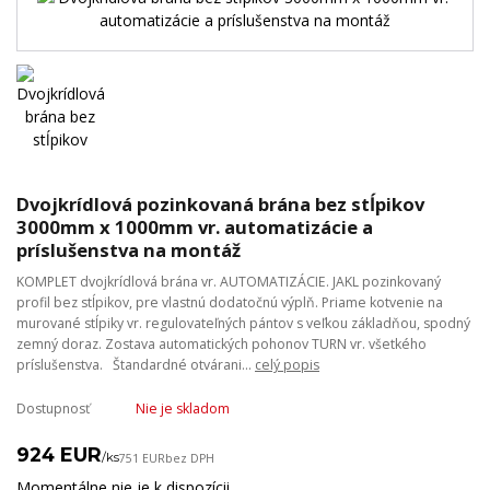
Dvojkrídlová pozinkovaná brána bez stĺpikov
3000mm x 1000mm vr. automatizácie a
príslušenstva na montáž
KOMPLET dvojkrídlová brána vr. AUTOMATIZÁCIE. JAKL pozinkovaný
profil bez stĺpikov, pre vlastnú dodatočnú výplň. Priame kotvenie na
murované stĺpiky vr. regulovateľných pántov s veľkou základňou, spodný
zemný doraz. Zostava automatických pohonov TURN vr. všetkého
príslušenstva. Štandardné otvárani...
celý popis
Dostupnosť
Nie je skladom
924 EUR
/
ks
751 EUR
bez DPH
Momentálne nie je k dispozícii