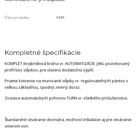
Číslo produktu:
1391
Kompletné špecifikácie
KOMPLET dvojkrídlová brána vr. AUTOMATIZÁCIE. JAKL pozinkovaný
profil bez stĺpikov, pre vlastnú dodatočnú výplň.
Priame kotvenie na murované stĺpiky vr. regulovateľných pántov s
veľkou základňou, spodný zemný doraz.
Zostava automatických pohonov TURN vr. všetkého príslušenstva.
Štandardné otváranie dovnútra, možnosť inštalácie aj pre otváranie
smerom von.