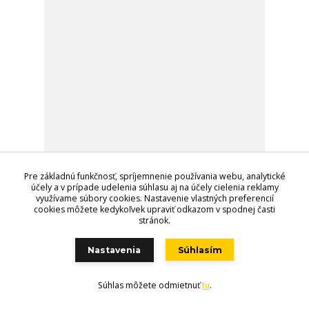
Pre základnú funkčnosť, spríjemnenie používania webu, analytické
Dvojkrídlová brána so stĺpikmi 4000mm x 1000mm
účely a v prípade udelenia súhlasu aj na účely cielenia reklamy
vr. automatizácie a príslušenstva na montáž
využívame súbory cookies. Nastavenie vlastných preferencií
1 208 EUR
/
ks
cookies môžete kedykoľvek upraviť odkazom v spodnej časti
982 EUR
bez DPH
stránok.
Detail
Nastavenia
Súhlasím
Súhlas môžete odmietnuť
tu
.