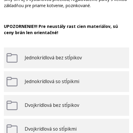
základňou pre priame kotvenie, pozinkované.
UPOZORNENIE!!! Pre neustály rast cien materiálov, sú
ceny brán len orientačné!
Jednokrídlová bez stĺpikov
Jednokrídlová so stĺpikmi
Dvojkrídlová bez stĺpikov
Dvojkrídlová so stĺpikmi