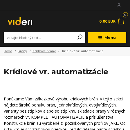
0
0,00 EUR
Menu
Úvod
Brány
Krídlové brány
Krídlové vr. automatizácie
Krídlové vr. automatizácie
Ponúkame Vám zákazkovú výrobu krídlových brán. V tejto sekcii
nájdete širokú ponuku brán, jednokrídlových, dvojkrídlových,
varianty bez stĺpikov alebo so stĺpikmi, skladacie brány v rôznych
rozmeroch vr. KOMPLET AUTOMATIZÁCIE a príslušenstva.
Konštrukcie brán sú vyrobené z pozinkovaných profilov JAKL. Od
šírky 3m aj s výstuhovou priečkou, regulovateľné pánty s veľkou