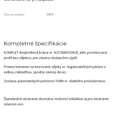
Číslo produktu:
1411
Kompletné špecifikácie
KOMPLET dvojkrídlová brána vr. AUTOMATIZÁCIE. JAKL pozinkovaný
profil bez stĺpikov, pre vlastnú dodatočnú výplň.
Priame kotvenie na murované stĺpiky vr. regulovateľných pántov s
veľkou základňou, spodný zemný doraz.
Zostava automatických pohonov TURN vr. všetkého príslušenstva.
Štandardné otváranie dovnútra, možnosť inštalácie aj pre otváranie
smerom von.