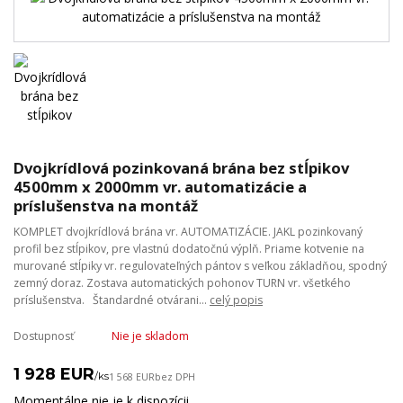
Dvojkrídlová pozinkovaná brána bez stĺpikov
4500mm x 2000mm vr. automatizácie a
príslušenstva na montáž
KOMPLET dvojkrídlová brána vr. AUTOMATIZÁCIE. JAKL pozinkovaný
profil bez stĺpikov, pre vlastnú dodatočnú výplň. Priame kotvenie na
murované stĺpiky vr. regulovateľných pántov s veľkou základňou, spodný
zemný doraz. Zostava automatických pohonov TURN vr. všetkého
príslušenstva. Štandardné otvárani...
celý popis
Dostupnosť
Nie je skladom
1 928 EUR
/
ks
1 568 EUR
bez DPH
Momentálne nie je k dispozícii