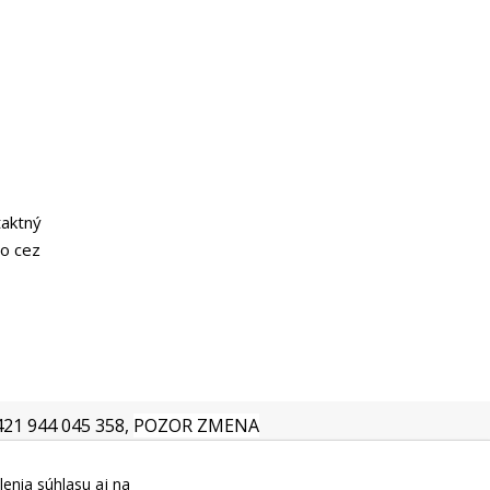
taktný
o cez
+421 944 045 358,
POZOR ZMENA
lenia súhlasu aj na