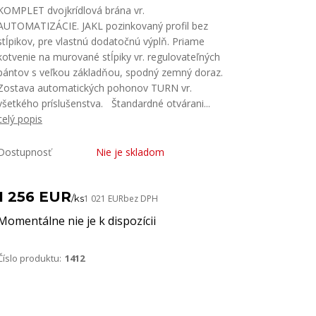
KOMPLET dvojkrídlová brána vr.
AUTOMATIZÁCIE. JAKL pozinkovaný profil bez
stĺpikov, pre vlastnú dodatočnú výplň. Priame
kotvenie na murované stĺpiky vr. regulovateľných
pántov s veľkou základňou, spodný zemný doraz.
Zostava automatických pohonov TURN vr.
všetkého príslušenstva. Štandardné otvárani...
celý popis
Dostupnosť
Nie je skladom
1 256 EUR
/
ks
1 021 EUR
bez DPH
Momentálne nie je k dispozícii
Číslo produktu:
1412