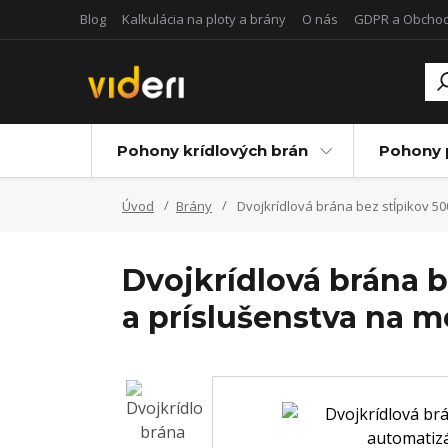
Blog
Kalkulácia na ploty a brány
O nás
GDPR a Obcho
Pohony krídlových brán
Pohony 
Úvod
Brány
Dvojkrídlová brána bez stĺpikov 5
Dvojkrídlová brána 
a príslušenstva na 