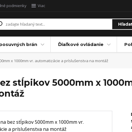
dné podmienky
Viac
Hľada
posuvných brán
Ďiaľkové ovládanie
Po
000mm x 1000mm vr. automatizácie a príslušenstva na montáž
bez stĺpikov 5000mm x 1000m
montáž