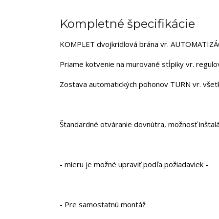
Kompletné špecifikácie
KOMPLET dvojkrídlová brána vr. AUTOMATIZÁCIE.
Priame kotvenie na murované stĺpiky vr. regul
Zostava automatických pohonov TURN vr. všetk
Štandardné otváranie dovnútra, možnosť inštal
- mieru je možné upraviť podľa požiadaviek -
- Pre samostatnú montáž