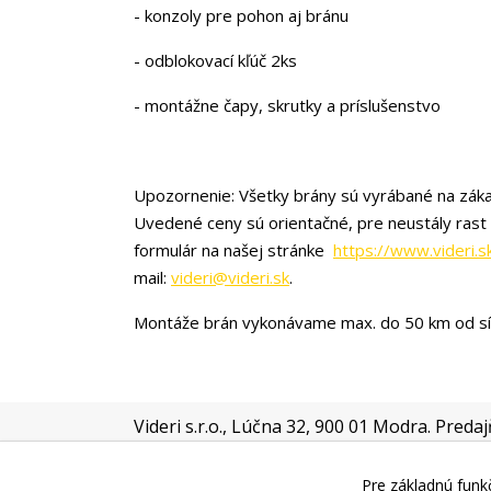
- konzoly pre pohon aj bránu
- odblokovací kľúč 2ks
- montážne čapy, skrutky a príslušenstvo
Upozornenie: Všetky brány sú vyrábané na záka
Uvedené ceny sú orientačné, pre neustály rast
formulár na našej stránke
https://www.videri.s
mail:
videri@videri.sk
.
Montáže brán vykonávame max. do 50 km od sí
Videri s.r.o., Lúčna 32, 900 01 Modra. Preda
OTVÁRACÍCH HODÍN!!
!
Pre základnú funkč