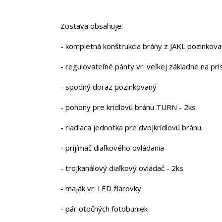
Zostava obsahuje:
- kompletná konštrukcia brány z JAKL pozinko
- regulovateľné pánty vr. veľkej základne na pr
- spodný doraz pozinkovaný
- pohony pre krídlovú bránu TURN - 2ks
- riadiaca jednotka pre dvojkrídlovú bránu
- prijímač diaľkového ovládania
- trojkanálový diaľkový ovládač - 2ks
- maják vr. LED žiarovky
- pár otočných fotobuniek