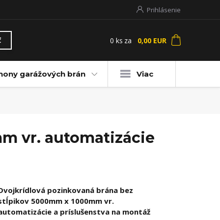
Prihlásenie
0
ks
za
0,00 EUR
ť
hony garážových brán
Viac
m vr. automatizácie
Dvojkrídlová pozinkovaná brána bez
stĺpikov 5000mm x 1000mm vr.
automatizácie a príslušenstva na montáž