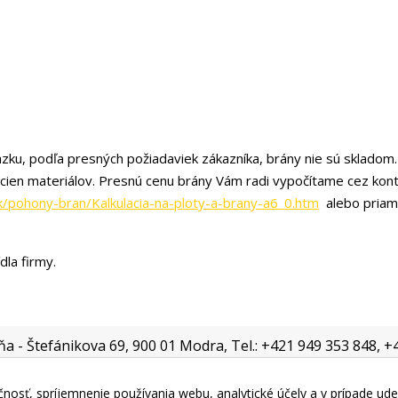
zku, podľa presných požiadaviek zákazníka, brány nie sú skladom.
 cien materiálov. Presnú cenu brány Vám radi vypočítame cez kon
k/pohony-bran/Kalkulacia-na-ploty-a-brany-a6_0.htm
alebo priam
dla firmy.
jňa - Štefánikova 69, 900 01 Modra, Tel.: +421 949 353 848, 
nosť, spríjemnenie používania webu, analytické účely a v prípade ude