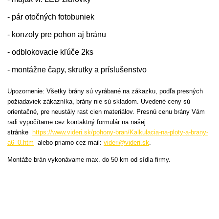
- pár otočných fotobuniek
- konzoly pre pohon aj bránu
- odblokovacie kľúče 2ks
- montážne čapy, skrutky a príslušenstvo
Upozornenie: Všetky brány sú vyrábané na zákazku, podľa presných
požiadaviek zákazníka, brány nie sú skladom. Uvedené ceny sú
orientačné, pre neustály rast cien materiálov. Presnú cenu brány Vám
radi vypočítame cez kontaktný formulár na našej
stránke
https://www.videri.sk/pohony-bran/Kalkulacia-na-ploty-a-brany-
a6_0.htm
alebo priamo cez mail:
videri@videri.sk
.
Montáže brán vykonávame max. do 50 km od sídla firmy.