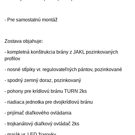
- Pre samostatnú montáž
Zostava objahuje:
- kompletná konštrukcia brány z JAKL pozinkovaných
profilov
- nosné stĺpiky vr. regulovateľných pántov, pozinkované
- spodný zemný doraz, pozinkovaný
- pohony pre krídlovú bránu TURN 2ks
- riadiaca jednotka pre dvojkrídlovú bránu
- prijímač diaľkového ovládania
- trojkanálový diaľkový ovládač 2ks
- maják vr. LED žiarovky