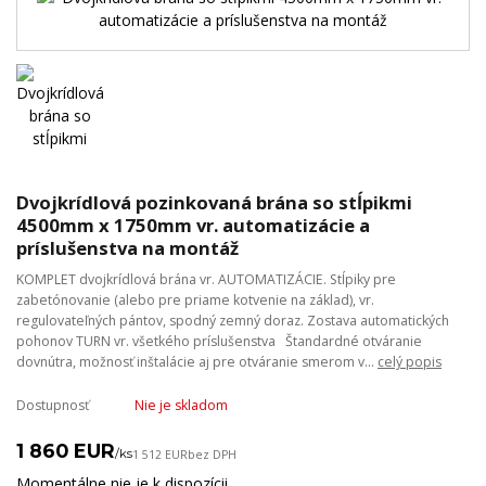
Dvojkrídlová pozinkovaná brána so stĺpikmi
4500mm x 1750mm vr. automatizácie a
príslušenstva na montáž
KOMPLET dvojkrídlová brána vr. AUTOMATIZÁCIE. Stĺpiky pre
zabetónovanie (alebo pre priame kotvenie na základ), vr.
regulovateľných pántov, spodný zemný doraz. Zostava automatických
pohonov TURN vr. všetkého príslušenstva Štandardné otváranie
dovnútra, možnosť inštalácie aj pre otváranie smerom v...
celý popis
Dostupnosť
Nie je skladom
1 860 EUR
/
ks
1 512 EUR
bez DPH
Momentálne nie je k dispozícii