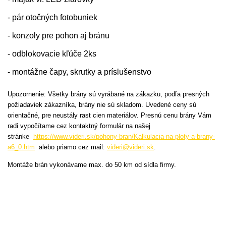
- pár otočných fotobuniek
- konzoly pre pohon aj bránu
- odblokovacie kľúče 2ks
- montážne čapy, skrutky a príslušenstvo
Upozornenie: Všetky brány sú vyrábané na zákazku, podľa presných
požiadaviek zákazníka, brány nie sú skladom. Uvedené ceny sú
orientačné, pre neustály rast cien materiálov. Presnú cenu brány Vám
radi vypočítame cez kontaktný formulár na našej
stránke
https://www.videri.sk/pohony-bran/Kalkulacia-na-ploty-a-brany-
a6_0.htm
alebo priamo cez mail:
videri@videri.sk
.
Montáže brán vykonávame max. do 50 km od sídla firmy.