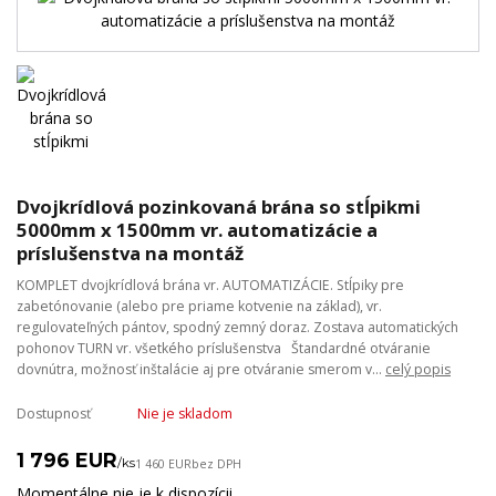
Dvojkrídlová pozinkovaná brána so stĺpikmi
5000mm x 1500mm vr. automatizácie a
príslušenstva na montáž
KOMPLET dvojkrídlová brána vr. AUTOMATIZÁCIE. Stĺpiky pre
zabetónovanie (alebo pre priame kotvenie na základ), vr.
regulovateľných pántov, spodný zemný doraz. Zostava automatických
pohonov TURN vr. všetkého príslušenstva Štandardné otváranie
dovnútra, možnosť inštalácie aj pre otváranie smerom v...
celý popis
Dostupnosť
Nie je skladom
1 796 EUR
/
ks
1 460 EUR
bez DPH
Momentálne nie je k dispozícii