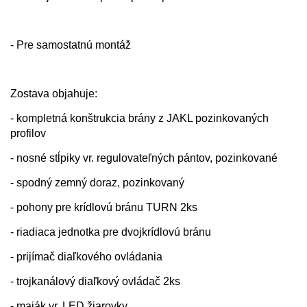
- Pre samostatnú montáž
Zostava objahuje:
- kompletná konštrukcia brány z JAKL pozinkovaných
profilov
- nosné stĺpiky vr. regulovateľných pántov, pozinkované
- spodný zemný doraz, pozinkovaný
- pohony pre krídlovú bránu TURN 2ks
- riadiaca jednotka pre dvojkrídlovú bránu
- prijímač diaľkového ovládania
- trojkanálový diaľkový ovládač 2ks
- maják vr. LED žiarovky