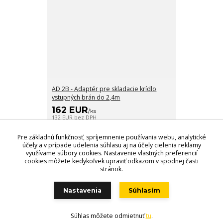
AD 2B - Adaptér pre skladacie krídlo
vstupných brán do 2,4m
162 EUR
/
ks
132 EUR
bez DPH
Pridať do košíka
Pre základnú funkčnosť, spríjemnenie používania webu, analytické
účely a v prípade udelenia súhlasu aj na účely cielenia reklamy
využívame súbory cookies. Nastavenie vlastných preferencií
cookies môžete kedykoľvek upraviť odkazom v spodnej časti
stránok.
Videri s.r.o., Lúčna 32, 900 01 Modra. Predajňa - Štefánikova 69,
900 01 Modra, Tel.: +421 949 353 848, +421 944 045 358,
Nastavenia
Súhlasím
POZOR ZMENA OTVÁRACÍCH HODÍN!!
!
Súhlas môžete odmietnuť
tu
.
Vytvorené na
Eshop-rychlo.sk