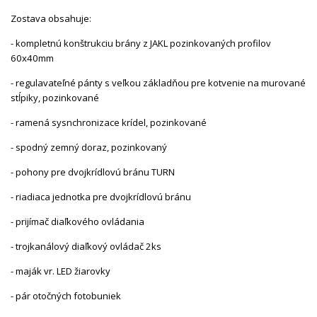
Zostava obsahuje:
- kompletnú konštrukciu brány z JAKL pozinkovaných profilov
60x40mm
- regulavateľné pánty s veľkou základňou pre kotvenie na murované
stĺpiky, pozinkované
- ramená sysnchronizace krídel, pozinkované
- spodný zemný doraz, pozinkovaný
- pohony pre dvojkrídlovú bránu TURN
- riadiaca jednotka pre dvojkrídlovú bránu
- prijímač diaľkového ovládania
- trojkanálový diaľkový ovládač 2ks
- maják vr. LED žiarovky
- pár otočných fotobuniek