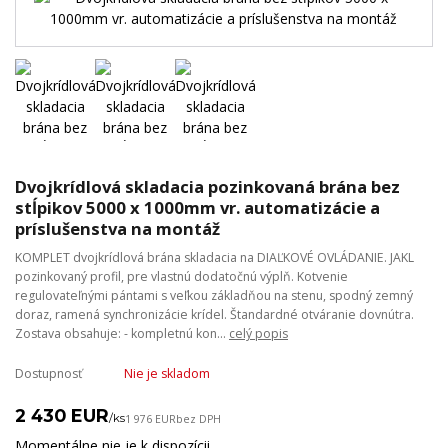
Dvojkrídlová skladacia pozinkovaná brána bez
stĺpikov 5000 x 1000mm vr. automatizácie a
príslušenstva na montáž
KOMPLET dvojkrídlová brána skladacia na DIAĽKOVÉ OVLÁDANIE. JAKL
pozinkovaný profil, pre vlastnú dodatočnú výplň. Kotvenie
regulovateľnými pántami s veľkou základňou na stenu, spodný zemný
doraz, ramená synchronizácie krídel. Štandardné otváranie dovnútra.
Zostava obsahuje: - kompletnú kon...
celý popis
Dostupnosť
Nie je skladom
2 430 EUR
/
ks
1 976 EUR
bez DPH
Momentálne nie je k dispozícii