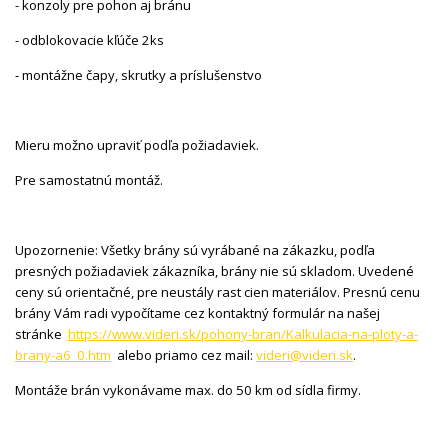
- konzoly pre pohon aj bránu
- odblokovacie kľúče 2ks
- montážne čapy, skrutky a príslušenstvo
Mieru možno upraviť podľa požiadaviek.
Pre samostatnú montáž.
Upozornenie: Všetky brány sú vyrábané na zákazku, podľa
presných požiadaviek zákazníka, brány nie sú skladom. Uvedené
ceny sú orientačné, pre neustály rast cien materiálov. Presnú cenu
brány Vám radi vypočítame cez kontaktný formulár na našej
stránke
https://www.videri.sk/pohony-bran/Kalkulacia-na-ploty-a-
brany-a6_0.htm
alebo priamo cez mail:
videri@videri.sk
.
Montáže brán vykonávame max. do 50 km od sídla firmy.