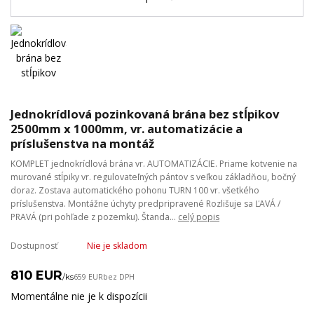
Jednokrídlová pozinkovaná brána bez stĺpikov
2500mm x 1000mm, vr. automatizácie a
príslušenstva na montáž
KOMPLET jednokrídlová brána vr. AUTOMATIZÁCIE. Priame kotvenie na
murované stĺpiky vr. regulovateľných pántov s veľkou základňou, bočný
doraz. Zostava automatického pohonu TURN 100 vr. všetkého
príslušenstva. Montážne úchyty predpripravené Rozlišuje sa ĽAVÁ /
PRAVÁ (pri pohľade z pozemku). Štanda...
celý popis
Dostupnosť
Nie je skladom
810 EUR
/
ks
659 EUR
bez DPH
Momentálne nie je k dispozícii