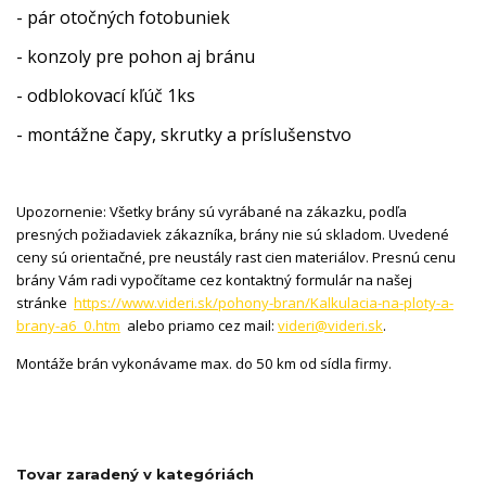
- pár otočných fotobuniek
- konzoly pre pohon aj bránu
- odblokovací kľúč 1ks
- montážne čapy, skrutky a príslušenstvo
Upozornenie: Všetky brány sú vyrábané na zákazku, podľa
presných požiadaviek zákazníka, brány nie sú skladom. Uvedené
ceny sú orientačné, pre neustály rast cien materiálov. Presnú cenu
brány Vám radi vypočítame cez kontaktný formulár na našej
stránke
https://www.videri.sk/pohony-bran/Kalkulacia-na-ploty-a-
brany-a6_0.htm
alebo priamo cez mail:
videri@videri.sk
.
Montáže brán vykonávame max. do 50 km od sídla firmy.
Tovar zaradený v kategóriách