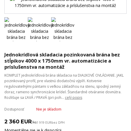
Jednokrídlová skladacia pozinkovaná brána bez
stĺpikov 4000 x 1750mm vr. automatizácie a
príslušenstva na montáž
KOMPLET jednokrídlová brána skladacia na DIAĽKOVÉ OVLÁDANIE. JAKL
pozinkovaný profil, pre vlastnú dodatočnú výplň. Kotvenie
regulovateľnými pántami s veľkou základňou na stenu, spodný zemný
doraz, rameno synchronizácie krídel. Štandardné otváranie dovnútra.
Rozlišuje sa ĽAVÁ / PRAVÁ (pri poh...
celý popis
Dostupnosť
Nie je skladom
2 360 EUR
/
ks
1 919 EUR
bez DPH
Momentálne nie je k dispozícii