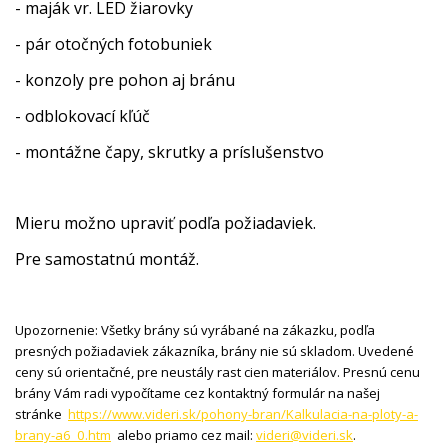
- maják vr. LED žiarovky
- pár otočných fotobuniek
- konzoly pre pohon aj bránu
- odblokovací kľúč
- montážne čapy, skrutky a príslušenstvo
Mieru možno upraviť podľa požiadaviek.
Pre samostatnú montáž.
Upozornenie: Všetky brány sú vyrábané na zákazku, podľa
presných požiadaviek zákazníka, brány nie sú skladom. Uvedené
ceny sú orientačné, pre neustály rast cien materiálov. Presnú cenu
brány Vám radi vypočítame cez kontaktný formulár na našej
stránke
https://www.videri.sk/pohony-bran/Kalkulacia-na-ploty-a-
brany-a6_0.htm
alebo priamo cez mail:
videri@videri.sk
.