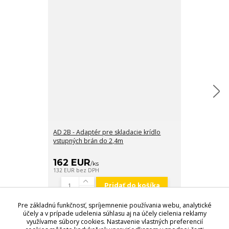
AD 2B - Adaptér pre skladacie krídlo
ST 2 F (OX) - 
vstupných brán do 2,4m
350 W pre dve 
ZÁRUKA 3 RO
162 EUR
440 EUR
/
ks
/
132 EUR
bez DPH
358 EUR
bez D
Pridať do košíka
Pre základnú funkčnosť, spríjemnenie používania webu, analytické
účely a v prípade udelenia súhlasu aj na účely cielenia reklamy
využívame súbory cookies. Nastavenie vlastných preferencií