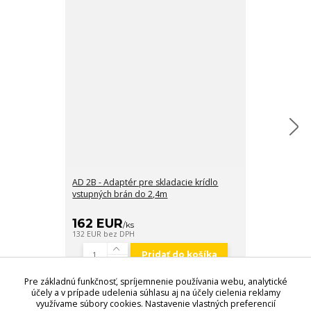
AD 2B - Adaptér pre skladacie krídlo
ST 2 F (OX) - 
vstupných brán do 2,4m
350 W pre dve 
ZÁRUKA 3 RO
162 EUR
440 EUR
/
ks
/
132 EUR
bez DPH
358 EUR
bez D
Pridať do košíka
Pre základnú funkčnosť, spríjemnenie používania webu, analytické
účely a v prípade udelenia súhlasu aj na účely cielenia reklamy
využívame súbory cookies. Nastavenie vlastných preferencií