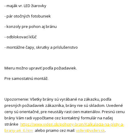
- maják vr. LED žiarovky
- pár otočných fotobuniek
- konzoly pre pohon aj bránu
- odblokovací kľúč
- montážne čapy, skrutky a príslušenstvo
Mieru možno upraviť podľa požiadaviek.
Pre samostatnú montáž.
Upozornenie: Všetky brány sú vyrábané na zákazku, podľa
presných požiadaviek zákazníka, brány nie sú skladom. Uvedené
ceny sú orientačné, pre neustály rast cien materiálov. Presnú cenu
brány Vám radi vypočítame cez kontaktný formulár na našej
stránke
https://www.videri.sk/pohony-bran/Kalkulacia-na-ploty-a-
brany-a6_0.htm
alebo priamo cez mail:
videri@videri.sk
.