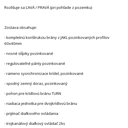
Rozlišuje sa ĽAVÁ / PRAVÁ (pri pohľade z pozemku)
Zostava obsahuje:
- kompletnú konštrukciu brány z JAKL pozinkovaných profilov
60x40mm
- nosné stĺpiky pozinkované
- regulovateľné pánty pozinkované
- rameno sysnchronizace krídel, pozinkované
- spodný zemný doraz, pozinkovaný
- pohon pre krídlovú bránu TURN
- riadiaca jednotka pre dvojkrídlovú bránu
- prijímač diaľkového ovládania
- trojkanálový diaľkový ovládač 2ks