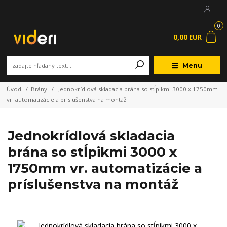
0
0,00 EUR
Menu
Úvod
Brány
Jednokrídlová skladacia brána so stĺpikmi 3000 x 1750mm
vr. automatizácie a príslušenstva na montáž
Jednokrídlová skladacia
brána so stĺpikmi 3000 x
1750mm vr. automatizácie a
príslušenstva na montáž