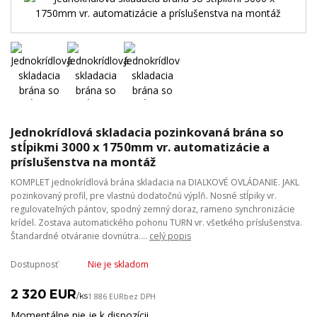
Jednokrídlová skladacia pozinkovaná brána so
stĺpikmi 3000 x 1750mm vr. automatizácie a
príslušenstva na montáž
KOMPLET jednokrídlová brána skladacia na DIAĽKOVÉ OVLÁDANIE. JAKL
pozinkovaný profil, pre vlastnú dodatočnú výplň. Nosné stĺpiky vr.
regulovateľných pántov, spodný zemný doraz, rameno synchronizácie
krídel. Zostava automatického pohonu TURN vr. všetkého príslušenstva.
Štandardné otváranie dovnútra....
celý popis
Dostupnosť
Nie je skladom
2 320 EUR
/
ks
1 886 EUR
bez DPH
Momentálne nie je k dispozícii