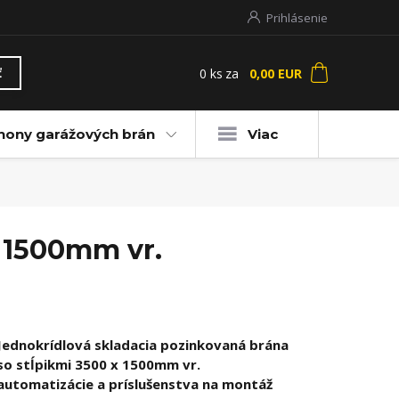
Prihlásenie
0
ks
za
0,00 EUR
ť
hony garážových brán
Viac
x 1500mm vr.
Jednokrídlová skladacia pozinkovaná brána
so stĺpikmi 3500 x 1500mm vr.
automatizácie a príslušenstva na montáž