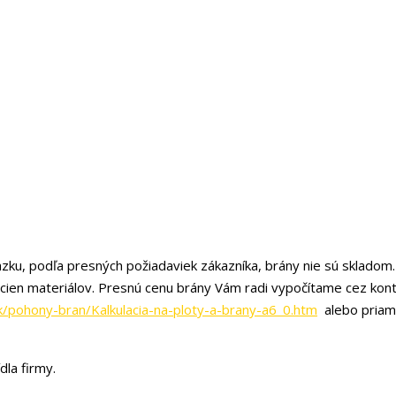
zku, podľa presných požiadaviek zákazníka, brány nie sú skladom.
 cien materiálov. Presnú cenu brány Vám radi vypočítame cez kon
k/pohony-bran/Kalkulacia-na-ploty-a-brany-a6_0.htm
alebo priam
dla firmy.