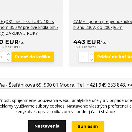
 F (OX) - set 2ks TURN 100 s
CAME - pohon pre jednokrídlo
nom 350 W pre dve krídla 6m /
bránu 230V, do 200kg/5m
kg, ZÁRUKA 3 ROKY
0 EUR
443 EUR
/
ks
/
ks
EUR
bez DPH
360 EUR
bez DPH
Pridať do košíka
Pridať do košík
jňa - Štefánikova 69, 900 01 Modra, Tel.: +421 949 353 848, 
nosť, spríjemnenie používania webu, analytické účely a v prípade ude
 reklamy využívame súbory cookies. Nastavenie vlastných preferencií
kedykoľvek upraviť odkazom v spodnej časti stránok.
Vytvorené na
Eshop-rychlo.sk
Nastavenia
Súhlasím