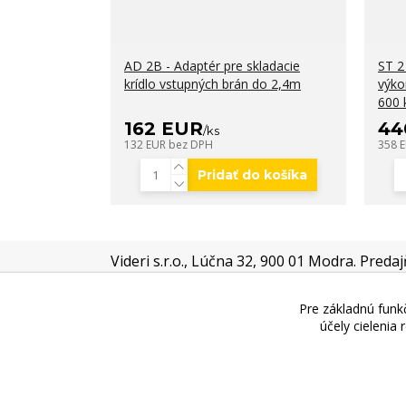
AD 2B - Adaptér pre skladacie
ST 2
krídlo vstupných brán do 2,4m
výko
600 
162 EUR
44
/
ks
132 EUR
bez DPH
358 
Pridať do košíka
Videri s.r.o., Lúčna 32, 900 01 Modra. Preda
OTVÁRACÍCH HODÍN!!
!
Pre základnú funkč
účely cielenia