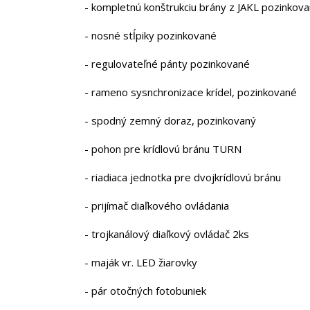
- kompletnú konštrukciu brány z JAKL pozinko
- nosné stĺpiky pozinkované
- regulovateľné pánty pozinkované
- rameno sysnchronizace krídel, pozinkované
- spodný zemný doraz, pozinkovaný
- pohon pre krídlovú bránu TURN
- riadiaca jednotka pre dvojkrídlovú bránu
- prijímač diaľkového ovládania
- trojkanálový diaľkový ovládač 2ks
- maják vr. LED žiarovky
- pár otočných fotobuniek