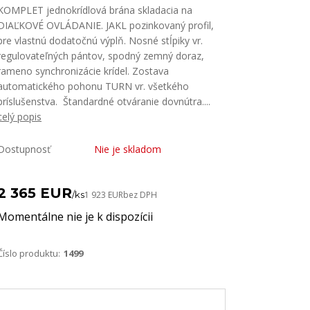
KOMPLET jednokrídlová brána skladacia na
DIAĽKOVÉ OVLÁDANIE. JAKL pozinkovaný profil,
pre vlastnú dodatočnú výplň. Nosné stĺpiky vr.
regulovateľných pántov, spodný zemný doraz,
rameno synchronizácie krídel. Zostava
automatického pohonu TURN vr. všetkého
príslušenstva. Štandardné otváranie dovnútra....
celý popis
Dostupnosť
Nie je skladom
2 365 EUR
/
ks
1 923 EUR
bez DPH
Momentálne nie je k dispozícii
Číslo produktu:
1499