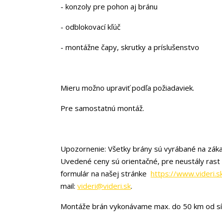
- konzoly pre pohon aj bránu
- odblokovací kľúč
- montážne čapy, skrutky a príslušenstvo
Mieru možno upraviť podľa požiadaviek.
Pre samostatnú montáž.
Upozornenie: Všetky brány sú vyrábané na záka
Uvedené ceny sú orientačné, pre neustály rast
formulár na našej stránke
https://www.videri.s
mail:
videri@videri.sk
.
Montáže brán vykonávame max. do 50 km od sí