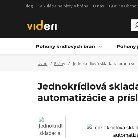
Blog
Kalkulácia na ploty a brány
O nás
GDPR a Obcho
Pohony krídlových brán
Pohony 
Úvod
Brány
Jednokrídlová skladacia brána so s
Jednokrídlová sklada
automatizácie a prí