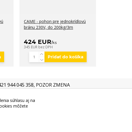
vú
CAME - pohon pre jednokrídlovú
bránu 230V, do 200kg/3m
424 EUR
/
ks
345 EUR
bez DPH
a
Pridať do košíka
+421 944 045 358,
POZOR ZMENA
lenia súhlasu aj na
 cookies môžete