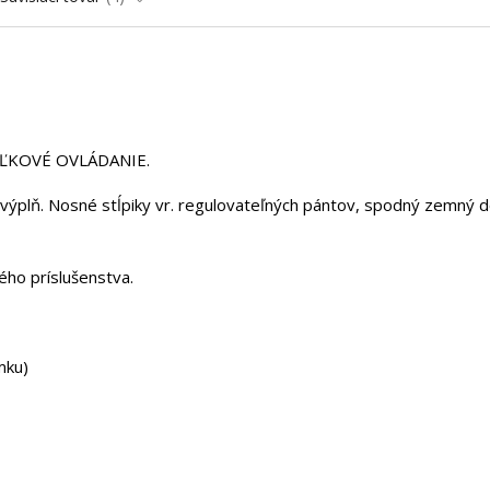
IAĽKOVÉ OVLÁDANIE.
 výplň. Nosné stĺpiky vr. regulovateľných pántov, spodný zemný d
ého príslušenstva.
emku)