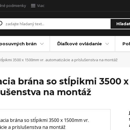
dné podmienky
Viac
Hľada
posuvných brán
Ďiaľkové ovládanie
Po
tĺpikmi 3500 x 1500mm vr. automatizácie a príslušenstva na montáž
cia brána so stĺpikmi 3500 
slušenstva na montáž