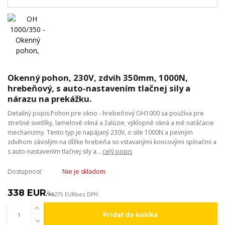
Okenný pohon, 230V, zdvih 350mm, 1000N,
hrebeňový, s auto-nastavením tlačnej sily a
nárazu na prekážku.
Detailný popis:Pohon pre okno - hrebeňový OH1000 sa používa pre
strešné svetlíky, lamelové okná a žalúzie, výklopné okná a iné natáčacie
mechanizmy. Tento typ je napájaný 230V, o sile 1000N a pevným
zdvihom závislým na dĺžke hrebeňa so vstavanými koncovými spínačmi a
s auto-nastavením tlačnej sily a...
celý popis
Dostupnosť
Nie je skladom
338 EUR
/
ks
275 EUR
bez DPH
Pridať do košíka