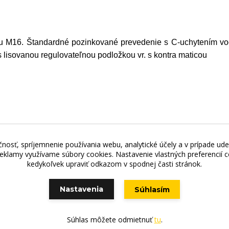
cou M16. Štandardné pozinkované prevedenie s C-uchytením voč
 lisovanou regulovateľnou podložkou vr. s kontra maticou
nosť, spríjemnenie používania webu, analytické účely a v prípade ude
jňa - Štefánikova 69, 900 01 Modra, Tel.: +421 949 353 848, 
 reklamy využívame súbory cookies. Nastavenie vlastných preferencií
kedykoľvek upraviť odkazom v spodnej časti stránok.
Nastavenia
Súhlasím
Vytvorené na
Eshop-rychlo.sk
Súhlas môžete odmietnuť
tu
.