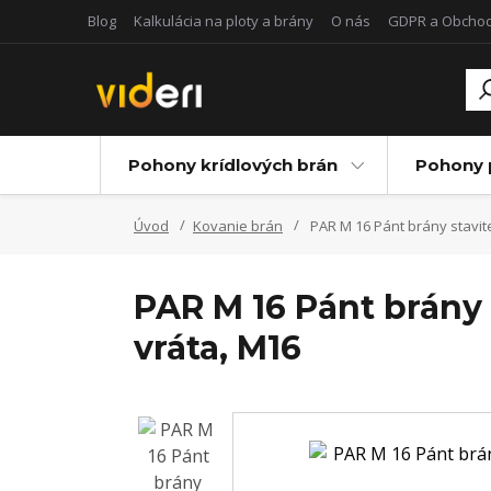
Blog
Kalkulácia na ploty a brány
O nás
GDPR a Obcho
Pohony krídlových brán
Pohony 
Úvod
Kovanie brán
PAR M 16 Pánt brány stavite
PAR M 16 Pánt brány 
vráta, M16