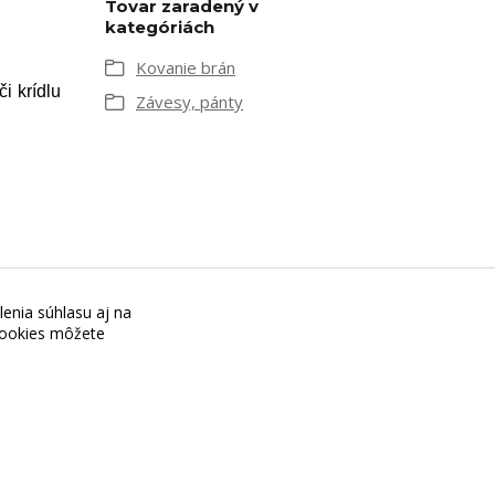
Tovar zaradený v
kategóriách
Kovanie brán
i krídlu
Závesy, pánty
lenia súhlasu aj na
+421 944 045 358,
 cookies môžete
POZOR ZMENA