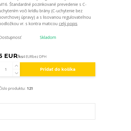
M16. Štandardné pozinkované prevedenie s C-
uchytením voči krídlu brány (C-uchytenie bez
povrchovej úpravy) a s lisovanou regulovateľnou
podložkou vr. s kontra maticou
celý popis
Dostupnosť
Skladom
5 EUR
/
ks
4 EUR
bez DPH
Pridať do košíka
Číslo produktu:
121