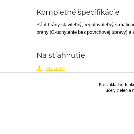
Kompletné špecifikácie
Pánt brány staviteľný, regulovateľný s mati
brány (C-uchytenie bez povrchovej úpravy) a s
Na stiahnutie
Prospekt
Pre základnú funkč
Videri s.r.o., Lúčna 32, 900 01 Modra. Preda
účely cielenia
OTVÁRACÍCH HODÍN!!
!