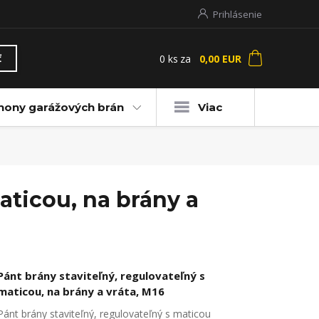
Prihlásenie
0
ks
za
0,00 EUR
ť
hony garážových brán
Viac
aticou, na brány a
Pánt brány staviteľný, regulovateľný s
maticou, na brány a vráta, M16
Pánt brány staviteľný, regulovateľný s maticou