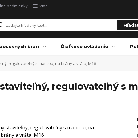
dné podmienky
Viac
Hľada
posuvných brán
Ďiaľkové ovládanie
Po
ľný, regulovateľný s maticou, na brány a vráta, M16
staviteľný, regulovateľný s m