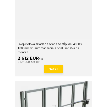
Dvojkrídlová skladacia brána so stĺpikmi 4000 x
1000mm vr. automatizácie a príslušenstva na
montáž
2 612 EUR
/
ks
2 124 EUR
bez DPH
Detail