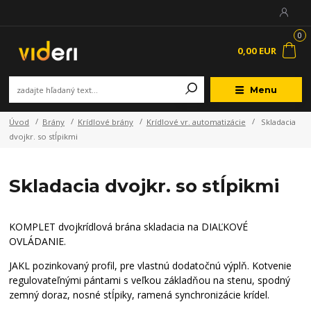
0
0,00 EUR
Menu
Úvod
Brány
Krídlové brány
Krídlové vr. automatizácie
Skladacia
dvojkr. so stĺpikmi
Skladacia dvojkr. so stĺpikmi
KOMPLET dvojkrídlová brána skladacia na DIAĽKOVÉ
OVLÁDANIE.
JAKL pozinkovaný profil, pre vlastnú dodatočnú výplň. Kotvenie
regulovateľnými pántami s veľkou základňou na stenu, spodný
zemný doraz, nosné stĺpiky, ramená synchronizácie krídel.