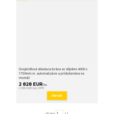
Dvojkrídlová skladacia brána so stĺpikmi 4000 x
1750mm vr. automatizácie a príslušenstva na
montáž
2 828 EUR
/
ks
2 300 EUR
bez DPH
Detail
strana
z 1