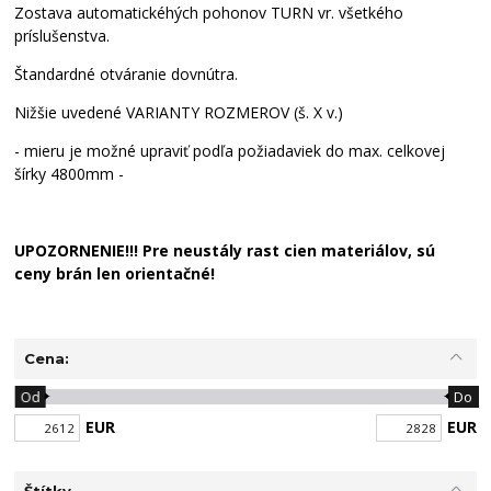
Zostava automatickéhých pohonov TURN vr. všetkého
príslušenstva.
Štandardné otváranie dovnútra.
Nižšie uvedené VARIANTY ROZMEROV (š. X v.)
- mieru je možné upraviť podľa požiadaviek do max. celkovej
šírky 4800mm -
UPOZORNENIE!!! Pre neustály rast cien materiálov, sú
ceny brán len orientačné!
Cena:
Od
Do
EUR
EUR