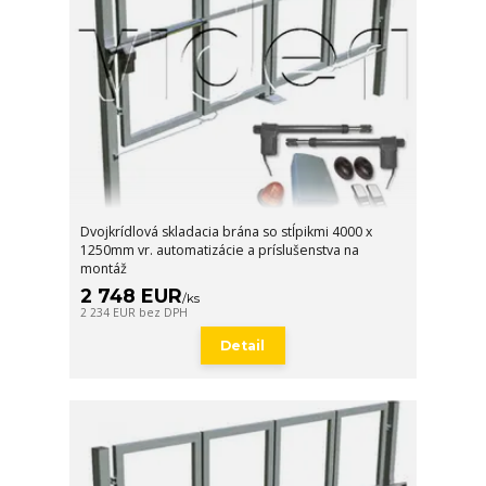
Dvojkrídlová skladacia brána so stĺpikmi 4000 x
1250mm vr. automatizácie a príslušenstva na
montáž
2 748 EUR
/
ks
2 234 EUR
bez DPH
Detail