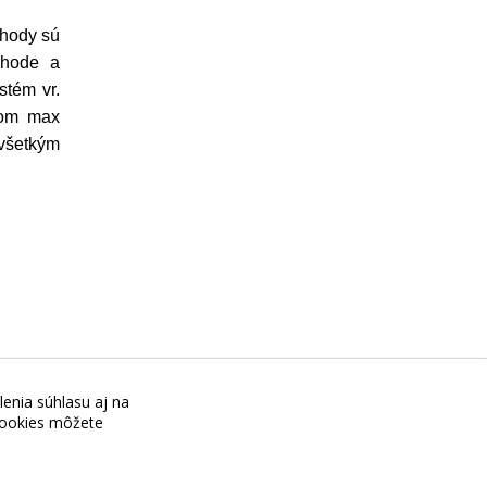
ýhody sú
chode a
stém vr.
vom max
ovšetkým
lenia súhlasu aj na
+421 944 045 358,
POZOR ZMENA
 cookies môžete