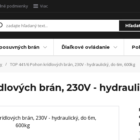
dné podmienky
Viac
Hľada
posuvných brán
Ďiaľkové ovládanie
Po
y
TOP 441/6 Pohon krídlových brán, 230V - hydraulický, do 6m, 600kg
lových brán, 230V - hydraul