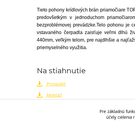
Tieto pohony krídlových brán priamočiare TOP
predovšetkým v jednoduchom priamočiarom 
bezproblémovej prevádzke.Telo pohonu je cel
vstavaného čerpadla zaisťuje veľmi dlhú 
440mm, veľkým telom, pre najdlhšie a najťažš
priemyselného využitia.
Na stiahnutie
Prospekt
Montáž
Pre základnú funkč
Videri s.r.o., Lúčna 32, 900 01 Modra. Preda
účely cielenia
OTVÁRACÍCH HODÍN!!
!