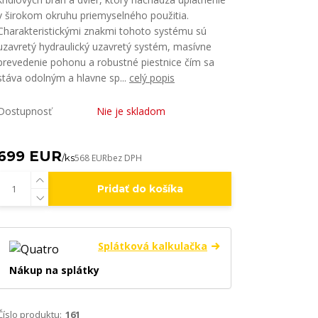
v širokom okruhu priemyselného použitia.
Charakteristickými znakmi tohoto systému sú
uzavretý hydraulický uzavretý systém, masívne
prevedenie pohonu a robustné piestnice čím sa
stáva odolným a hlavne sp...
celý popis
Dostupnosť
Nie je skladom
699 EUR
/
ks
568 EUR
bez DPH
Pridať do košíka
Splátková kalkulačka
Nákup na splátky
Číslo produktu:
161