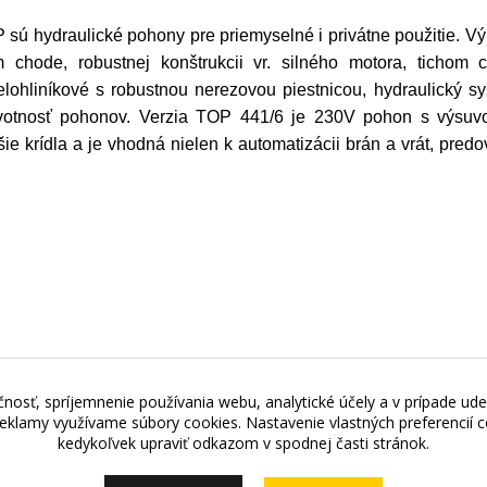
 sú hydraulické pohony pre priemyselné i privátne použitie. V
chode, robustnej konštrukcii vr. silného motora, tichom 
ohliníkové s robustnou nerezovou piestnicou, hydraulický sy
životnosť pohonov. Verzia TOP 441/6 je 230V pohon s výsu
ie krídla a je vhodná nielen k automatizácii brán a vrát, pred
nosť, spríjemnenie používania webu, analytické účely a v prípade ude
jňa - Štefánikova 69, 900 01 Modra, Tel.: +421 949 353 848, 
 reklamy využívame súbory cookies. Nastavenie vlastných preferencií
kedykoľvek upraviť odkazom v spodnej časti stránok.