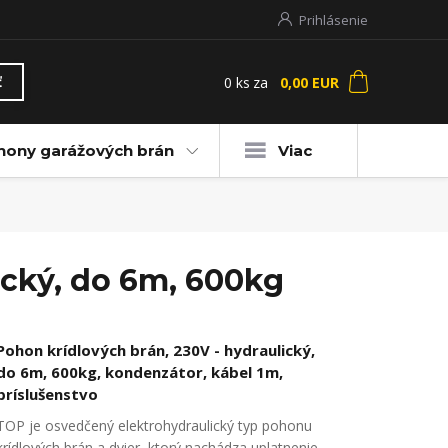
Prihlásenie
0
ks
za
0,00 EUR
ť
hony garážových brán
Viac
ický, do 6m, 600kg
Pohon krídlových brán, 230V - hydraulický,
do 6m, 600kg, kondenzátor, kábel 1m,
príslušenstvo
TOP je osvedčený elektrohydraulický typ pohonu
krídlových brán a dvier, ktorý nachádza uplatnenie