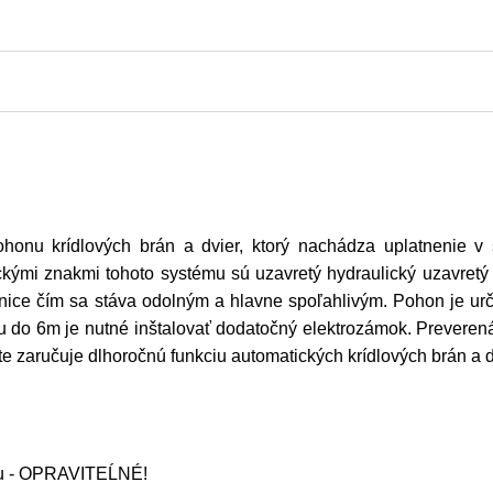
honu krídlových brán a dvier, ktorý nachádza uplatnenie v
ckými znakmi tohoto systému sú uzavretý hydraulický uzavretý
nice čím sa stáva odolným a hlavne spoľahlivým. Pohon je ur
nu do 6m je nutné inštalovať dodatočný elektrozámok. Preverená
e zaručuje dlhoročnú funkciu automatických krídlových brán a d
ťou - OPRAVITEĹNÉ!