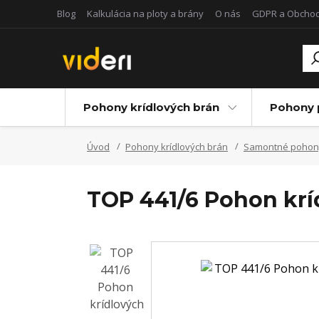
Blog
Kalkulácia na ploty a brány
O nás
GDPR a Obcho
Pohony krídlových brán
Pohony 
Úvod
Pohony krídlových brán
Samontné pohon
TOP 441/6 Pohon kríd