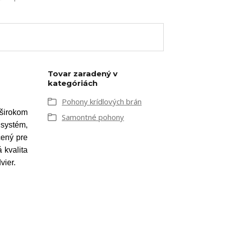
Tovar zaradený v
kategóriách
Pohony krídlových brán
 širokom
Samontné pohony
 systém,
čený pre
 kvalita
vier.